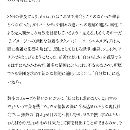
SNSの普及により、われわれはこれまで出会うことのなかった他者
とつながった。ダイバーシティや個々の違いへの理解が進み、属性に
よる先入観からの解放を目指しているように見える。しかしその一方
で、イメージへの過剰な執着やテクノロジー、ソーシャルメディアは人
間に複雑な影響を及ぼし、反動としてむしろ混沌、嫌悪、フェイクリア
リティがはこびるようになった。前近代よりも「自分らしさ」を表現でき
るはずにもかかわらず、雑多な情報にとらわれ、不安のなかで、所属
できる集団を求めて新たな規範に適応しようとし、「自分探し」に迷
い込む。
数多のミューズを描いたピカソは、「私は捜し求めない、見出すの
だ」という言葉を残した。だが情報の渦に呑み込まれそうな現代社
会では、無数の「答え」が目の前へ押し寄せ、まるで捜し求めよとい
わんばかりだ。われわれは果たして何を見出すことができるのか、そ