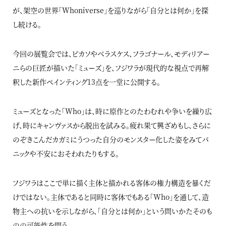
が、架空の世界「Whoniverse」を巡りながら「自分とは何か」を探
し続ける。
今回の展覧会では、ピカソやベラスケス、フラゴナール、モディリアー
ニらの巨匠が描いた「ミューズ」を、フジワラが現代的な視点で再解
釈した新作ペインティング13点を一堂に公開する。
ミューズとなった「Who」は、時に原作とのたわむれや争いを繰り広
げ、時にキャンヴァスから脱出を試みる。疲れ果て興ざめもし、さらに
のぞきこんだカガミにうつった自分のモンスター化した姿をみてパ
ニックや不安におそわれたりもする。
フジワラはここで単に描く主体と描かれる客体の権力構造を暴くだ
けではない。主体であると同時に客体でもある「Who」を通して、造
物主への抗いを示しながら、「自分とは何か」という問いかたそのも
のの可能性を問う。