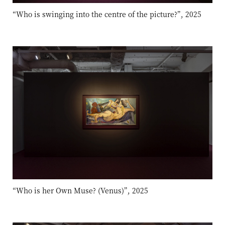
“Who is swinging into the centre of the picture?”, 2025
“Who is her Own Muse? (Venus)”, 2025