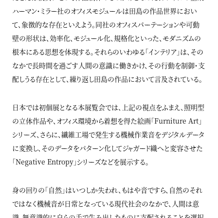
ハーマン・ミラー社のオフィスモジュールは田島の作品世界におい
て、象徴的な存在といえよう。同社のオフィスパーテーションや可動
壁の形状は、効率化、モジュール化、規格化といった、モダニズムの
根本にある思想を体現する。それらのいわゆる「インテリア」は、その
なかで長時間を過ごす人間の意識に働きかけ、その行動を制御・支
配しうる存在として、繰り返し田島の作品において言及されている。
日本では初個展となる本展覧会では、上記の視点をふまえ、照明型
の立体作品や、オフィス環境から着想を得た絵画「Furniture Art」
シリーズ、さらに、繊維工場で発生する機械作業音をデジタルデータ
に変換し、そのデータをパターン化してジャガード織へと変容させた
「Negative Entropy」シリーズなどを展示する。
身の回りの「自然」はいつしか失われ、もはや音ですら、自然のそれ
ではなく機械音が日常となっている現代社会のなかで、人間は意
識、無意識的に自らの手で生み出したものに支配されることを選択