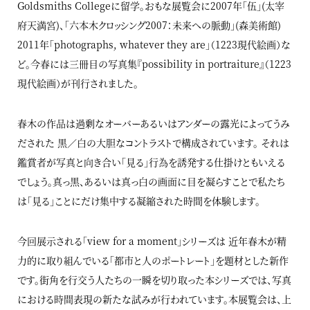
Goldsmiths Collegeに留学。おもな展覧会に2007年「伍」(太宰
府天満宮)、「六本木クロッシング2007：未来への脈動」(森美術館)
2011年「photographs, whatever they are」（1223現代絵画）な
ど。今春には三冊目の写真集『possibility in portraiture』（1223
現代絵画）が刊行されました。
春木の作品は過剰なオーバーあるいはアンダーの露光によってうみ
だされた 黒／白の大胆なコントラストで構成されています。 それは
鑑賞者が写真と向き合い「見る」行為を誘発する仕掛けともいえる
でしょう。真っ黒、あるいは真っ白の画面に目を凝らすことで私たち
は「見る」ことにだけ集中する凝縮された時間を体験します。
今回展示される「view for a moment」シリーズは 近年春木が精
力的に取り組んでいる「都市と人のポートレート」を題材とした新作
です。街角を行交う人たちの一瞬を切り取った本シリーズでは、写真
における時間表現の新たな試みが行われています。本展覧会は、上